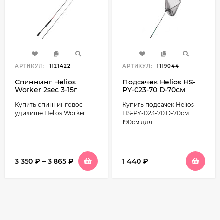
АРТИКУЛ:
1121422
АРТИКУЛ:
1119044
Спиннинг Helios
Подсачек Helios HS-
Worker 2sec 3-15г
PY-023-70 D-70см
190см
Купить спиннинговое
Купить подсачек Helios
удилище Helios Worker
HS-PY-023-70 D-70см
190см для...
3 350
₽
–
3 865
₽
1 440
₽