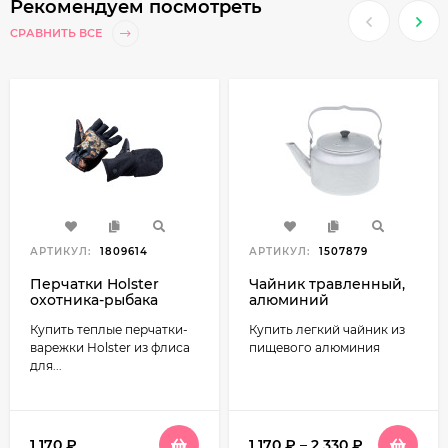
Рекомендуем посмотреть
СРАВНИТЬ ВСЕ
АРТИКУЛ:
1809614
АРТИКУЛ:
1507879
Перчатки Holster
Чайник травленный,
охотника-рыбака
алюминий
утепленные флис
Купить теплые перчатки-
Купить легкий чайник из
варежки Holster из флиса
пищевого алюминия
для...
1 170
₽
1 170
₽
–
2 330
₽