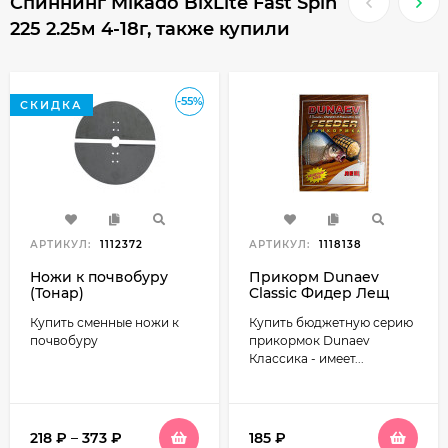
Спиннинг Mikado BixLite Fast Spin
225 2.25м 4-18г, также купили
-55%
СКИДКА
АРТИКУЛ:
1112372
АРТИКУЛ:
1118138
Ножи к почвобуру
Прикорм Dunaev
(Тонар)
Classic Фидер Лещ
900г
Купить сменные ножи к
Купить бюджетную серию
почвобуру
прикормок Dunaev
Классика - имеет...
218
₽
–
373
₽
185
₽