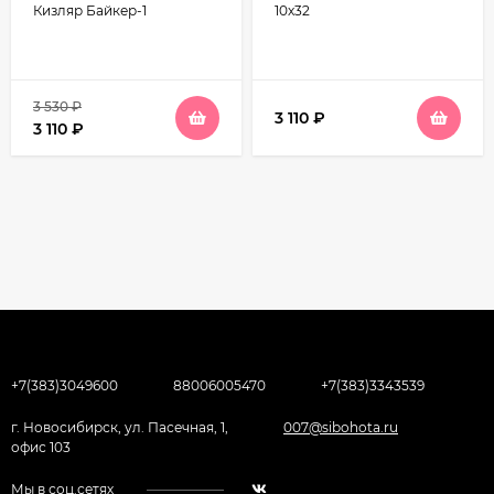
Кизляр Байкер-1
10х32
3 530
₽
3 110
₽
3 110
₽
+7(383)3049600
88006005470
+7(383)3343539
г. Новосибирск, ул. Пасечная, 1,
007@sibohota.ru
офис 103
Мы в соц.сетях