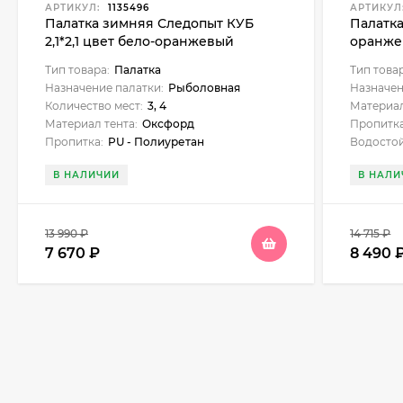
АРТИКУЛ:
1135496
АРТИКУЛ
Палатка зимняя Следопыт КУБ
Палатка
2,1*2,1 цвет бело-оранжевый
оранже
Тип товара:
Палатка
Тип това
Назначение палатки:
Рыболовная
Назначен
Количество мест:
3, 4
Материал
Материал тента:
Оксфорд
Пропитка
Пропитка:
PU - Полиуретан
Водостой
В НАЛИЧИИ
В НАЛИ
13 990
₽
14 715
₽
7 670
₽
8 490