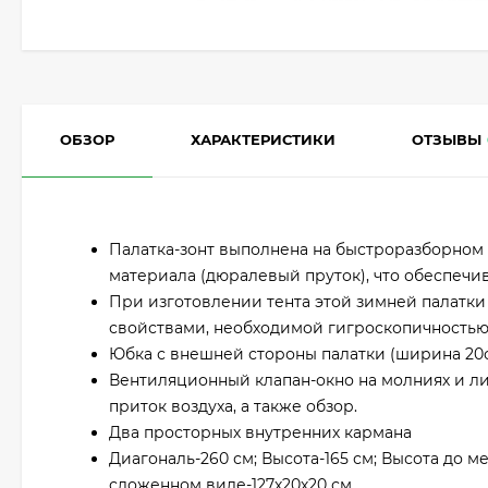
ОБЗОР
ХАРАКТЕРИСТИКИ
ОТЗЫВЫ
Палатка-зонт выполнена на быстроразборном 6
материала (дюралевый пруток), что обеспечива
При изготовлении тента этой зимней палатк
свойствами, необходимой гигроскопичность
Юбка с внешней стороны палатки (ширина 20с
Вентиляционный клапан-окно на молниях и л
приток воздуха, а также обзор.
Два просторных внутренних кармана
Диагональ-260 см; Высота-165 см; Высота до ме
сложенном виде-127х20х20 см