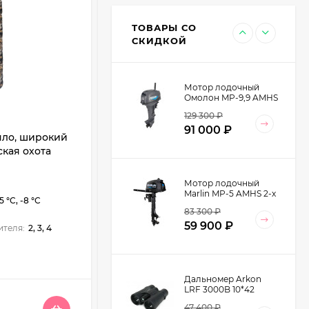
2 V2 (TRT-53)
13 500
₽
ТОВАРЫ СО
8 990
₽
СКИДКОЙ
Мотор лодочный
Омолон MP-9,9 AMHS
2-х тактный
129 300
₽
АРТИКУЛ:
1520696
91 000
₽
яло, широкий
Покрывало Tramp TRA-238
ская охота
алюминий
Тип товара:
Спальник
Мотор лодочный
Тип спальника:
Плед, Одеяло
Marlin MP-5 AMHS 2-х
5 °C, -8 °C
Длина:
2.1 м
тактный
83 300
₽
Ширина:
1.35 м
59 900
₽
ителя:
2, 3, 4
Цвет:
В НАЛИЧИИ
Дальномер Arkon
LRF 3000B 10*42
47 400
₽