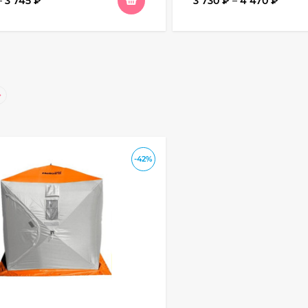
–
3 745
₽
3 730
₽
–
4 470
₽
-42%