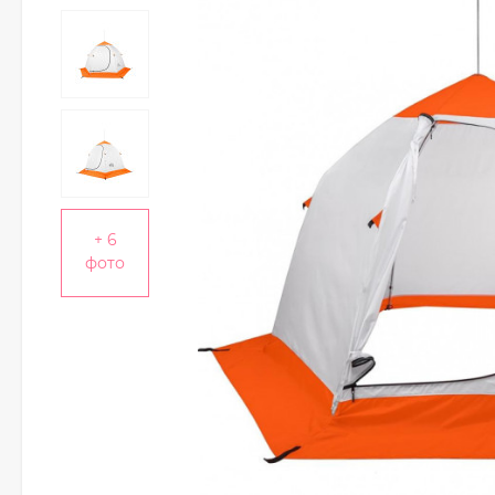
+ 6
фото