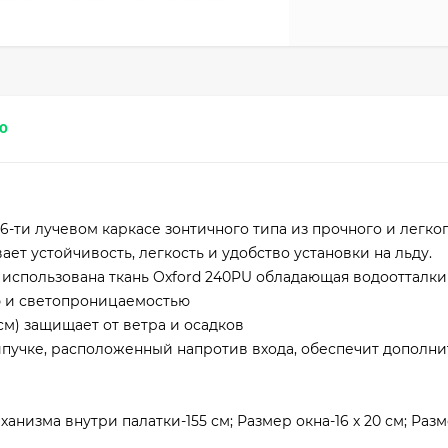
0
-ти лучевом каркасе зонтичного типа из прочного и легко
ет устойчивость, легкость и удобство установки на льду.
и использована ткань Oxford 240PU обладающая водооттал
ю и светопроницаемостью
м) защищает от ветра и осадков
ипучке, расположенный напротив входа, обеспечит дополн
ханизма внутри палатки-155 см; Размер окна-16 х 20 см; Раз