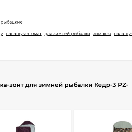
 рыбацкие
ку
палатку-автомат
для зимней рыбалки
зимнюю
палатку
ка-зонт для зимней рыбалки Кедр-3 PZ-