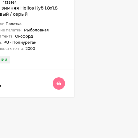
:
1135164
 зимняя Helios Куб 1.8х1.8
вый / серый
ра:
Палатка
ие палатки:
Рыболовная
 тента:
Оксфорд
:
PU - Полиуретан
кость тента:
2000
ЧИИ
₽