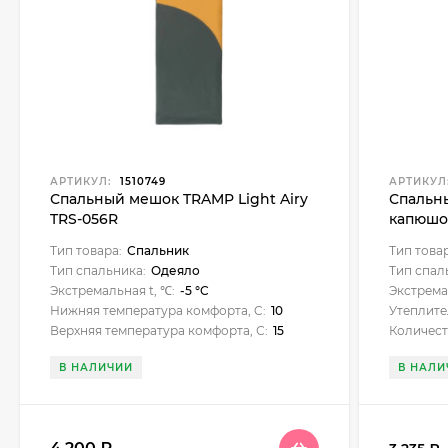
АРТИКУЛ:
1510749
АРТИКУЛ
Спальный мешок TRAMP Light Airy
Спальн
TRS-056R
капюшо
Тип товара:
Спальник
Тип това
Тип спальника:
Одеяло
Тип спал
Экстремальная t, ℃:
-5 °C
Экстрема
Нижняя температура комфорта, C:
10
Утеплите
Верхняя температура комфорта, С:
15
Количест
В НАЛИЧИИ
В НАЛИ