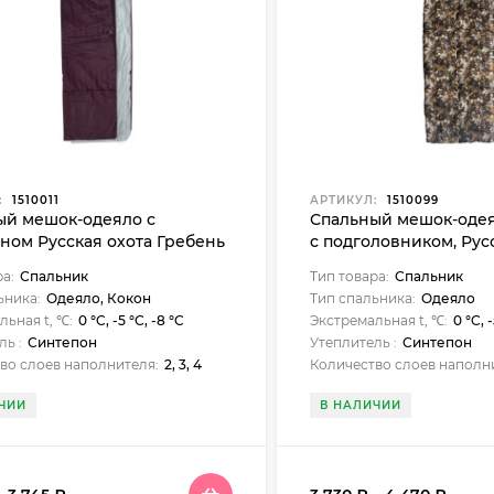
:
1510011
АРТИКУЛ:
1510099
ый мешок-одеяло с
Спальный мешок-оде
ном Русская охота Гребень
с подголовником, Рус
Долина камуфляж
ра:
Спальник
Тип товара:
Спальник
ьника:
Одеяло, Кокон
Тип спальника:
Одеяло
льная t, ℃:
0 °C, -5 °C, -8 °C
Экстремальная t, ℃:
0 °C, -
ль :
Синтепон
Утеплитель :
Синтепон
во слоев наполнителя:
2, 3, 4
Количество слоев наполн
ЧИИ
В НАЛИЧИИ