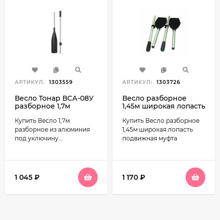
АРТИКУЛ:
1303559
АРТИКУЛ:
1303726
Весло Тонар ВСА-08У
Весло разборное
разборное 1,7м
1,45м широкая лопасть
алюминий под
подвижная муфта
Купить Весло 1,7м
Купить Весло разборное
уключину
разборное из алюминия
1,45м широкая лопасть
под уключину...
подвижная муфта
1 045
₽
1 170
₽