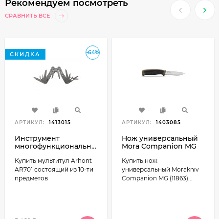
Рекомендуем посмотреть
СРАВНИТЬ ВСЕ
-64%
СКИДКА
АРТИКУЛ:
1413015
АРТИКУЛ:
1403085
Инструмент
Нож универсальный
многофункциональный
Mora Companion MG
Arhont AR701, сталь
углеродистая сталь
Купить мультитул Arhont
Купить нож
Cr7
цвет хаки
AR701 состоящий из 10-ти
универсальный Morakniv
предметов
Companion MG (11863)...