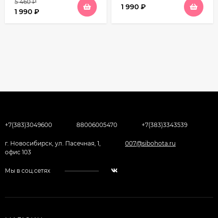
5 460
₽
1 990
₽
1 990
₽
+7(383)3049600
88006005470
+7(383)3343539
г. Новосибирск, ул. Пасечная, 1,
007@sibohota.ru
офис 103
Мы в соц.сетях