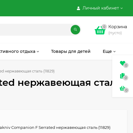
Личный кабинет
Корзина
0
(пусто)
ктивного отдыха
Товары для детей
Еще
0
ed нержавеющая сталь (11829)
0
ated нержавеющая сталь
0
akniv Companion F Serrated нержавеющая сталь (11829)