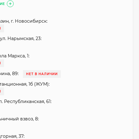
ИЕ
зин, г. Новосибирск:
И
ул. Нарымская, 23:
рла Маркса, 1:
И
нина, 89:
НЕТ В НАЛИЧИИ
танционная, 1б (ЖУМ):
И
. Республиканская, 61:
ьничный взвоз, 8:
горная, 37: