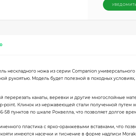
УВЕДОМИТ
0
дель нескладного ножа из серии Companion универсального 
й рукоятью. Модель будет полезной в походных условиях, 
й перерезать канаты, веревки и другие многослойные мат
op-point. Клинок из нержавеющей стали полученной путем 
6-58 пунктов по шкале Роквелла, что позволяет долгое вре
иненного пластика с ярко-оранжевыми вставками, что позв
кояти имеются насечки и тиснение в форме надписи Morakn