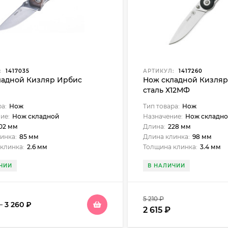
:
1417035
АРТИКУЛ:
1417260
ладной Кизляр Ирбис
Нож складной Кизляр
сталь Х12МФ
ра:
Нож
Тип товара:
Нож
ие:
Нож складной
Назначение:
Нож складно
02 мм
Длина:
228 мм
инка:
85 мм
Длина клинка:
98 мм
клинка:
2.6 мм
Толщина клинка:
3.4 мм
ЧИИ
В НАЛИЧИИ
5 210
₽
–
3 260
₽
2 615
₽