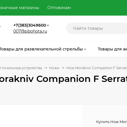
зничные магазины
Оптовикам
,
+7(383)3049600
007@sibohota.ru
Товары для развлекательной стрельбы
Товары для а
 точильные устройства
Ножи
Нож Morakniv Companion F Serrat
rakniv Companion F Serr
Купить Нож Mor