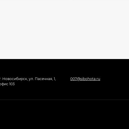
г. Новосибирск, ул. Пасечная, 1,
007@sibohota.ru
офис 103