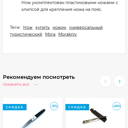
Нож укомплектован пластиковыми ножами с
клипсой для крепления ножа на пояс.
Теги:
Нож
купить
ножик
универсальный
туристический
Mora
Morakniv
Рекомендуем посмотреть
СРАВНИТЬ ВСЕ
-31%
-49%
СКИДКА
СКИДКА