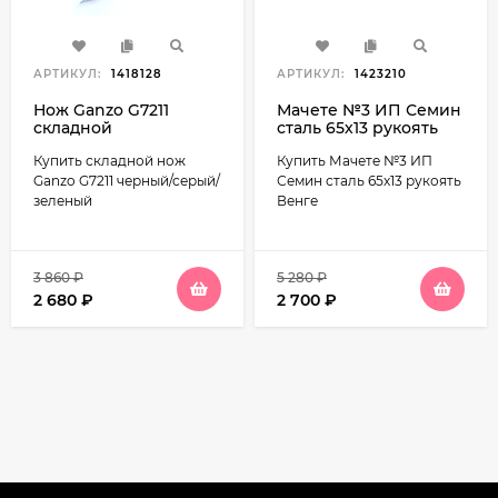
АРТИКУЛ:
1418128
АРТИКУЛ:
1423210
Нож Ganzo G7211
Мачете №3 ИП Семин
складной
сталь 65х13 рукоять
Венге
Купить складной нож
Купить Мачете №3 ИП
Ganzo G7211 черный/серый/
Семин сталь 65х13 рукоять
зеленый
Венге
3 860
₽
5 280
₽
2 680
₽
2 700
₽