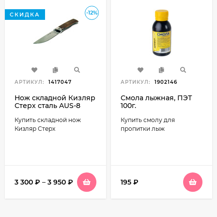
-12%
СКИДКА
АРТИКУЛ:
1417047
АРТИКУЛ:
1902146
Нож складной Кизляр
Смола лыжная, ПЭТ
Стерх сталь AUS-8
100г.
Купить складной нож
Купить смолу для
Кизляр Стерх
пропитки лыж
3 300
₽
–
3 950
₽
195
₽