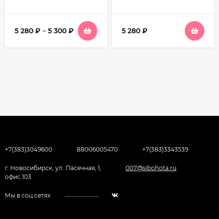
5 280
₽
–
5 300
₽
5 280
₽
+7(383)3049600
88006005470
+7(383)3343539
г. Новосибирск, ул. Пасечная, 1,
007@sibohota.ru
офис 103
Мы в соц.сетях