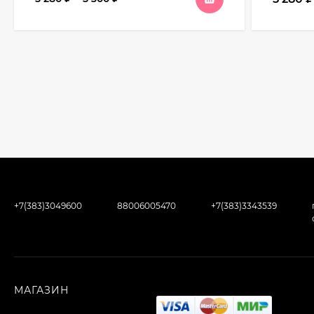
+7(383)3049600
88006005470
+7(383)3343539
МАГАЗИН