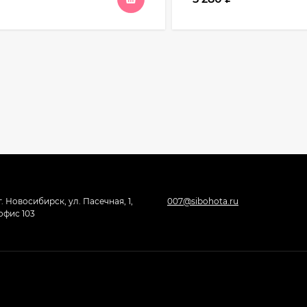
г. Новосибирск, ул. Пасечная, 1,
007@sibohota.ru
офис 103