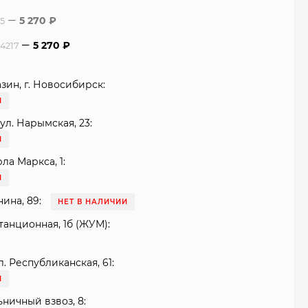
5 270
₽
45
5 270
₽
14217
зин, г. Новосибирск:
И
ул. Нарымская, 23:
И
рла Маркса, 1:
И
нина, 89:
НЕТ В НАЛИЧИИ
танционная, 1б (ЖУМ):
. Республиканская, 61:
И
ьничный взвоз, 8: