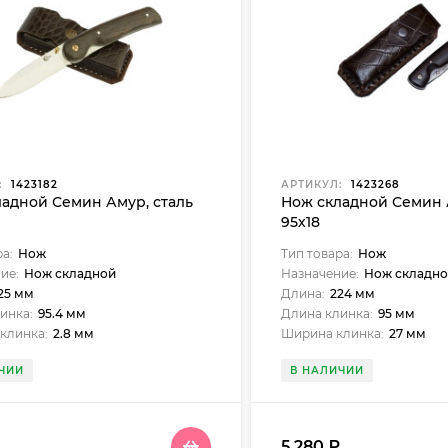
:
1423182
АРТИКУЛ:
1423268
ладной Семин Амур, сталь
Нож складной Семин 
95х18
ра:
Нож
Тип товара:
Нож
ие:
Нож складной
Назначение:
Нож складно
25 мм
Длина:
224 мм
инка:
95.4 мм
Длина клинка:
95 мм
клинка:
2.8 мм
Ширина клинка:
27 мм
ЧИИ
В НАЛИЧИИ
₽
5 280
₽