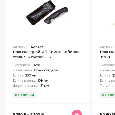
АРТИКУЛ:
1423262
АРТИКУЛ
Нож складной ИП Семин Сибиряк
Нож ск
сталь 95х18/сталь D2
95х18
Тип товара:
Нож
Тип това
Назначение:
Нож складной
Назначен
Длина:
257 мм
Длина:
2
Длина клинка:
109 мм
Длина кл
Ширина клинка:
31 мм
Толщина 
В НАЛИЧИИ
В НАЛИ
5 280
5 280
₽
–
5 300
₽