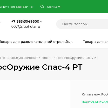
зничные магазины
Оптовикам
,
+7(383)3049600
007@sibohota.ru
Товары для развлекательной стрельбы
Товары для а
 точильные устройства
Ножи
Нож РосОружие Спас-4 РТ
осОружие Спас-4 РТ
Купить нож Рос
ПОЛНОЕ ОПИСАН