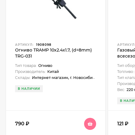
АРТИКУЛ:
1908098
АРТИКУЛ
Огниво TRAMP 10х2.4х1.7, (d=8mm)
Газовы
TRG-031
всесез
STANDA
Тип товара:
Огниво
Тип обор
Производитель:
Китай
Топливо:
Склады:
Интернет-магазин, г. Новосибирск, Новосибирск, ул. Нарымская, 23, Бердск, ул. Карла Маркса, 1, Искитим, ул. Станционная, 1б (ЖУМ), Куйбышев, ул. Чехова, 18, Черепаново, ул. Республиканская, 61, Бийск, ул. Больничный взвоз, 8, Майма, ул. Подгорная, 37, Бердск, ул. Ленина, 89
Тип клап
Производ
В НАЛИЧИИ
Вес:
220 
В НАЛИ
790
₽
121
₽