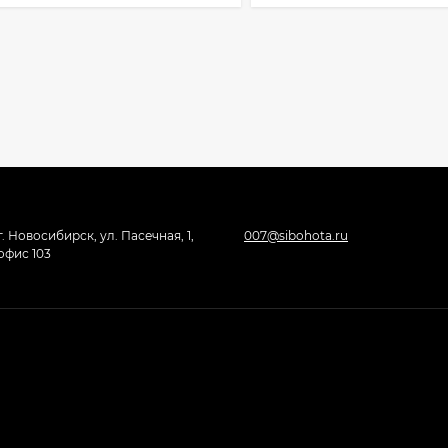
г. Новосибирск, ул. Пасечная, 1,
007@sibohota.ru
офис 103