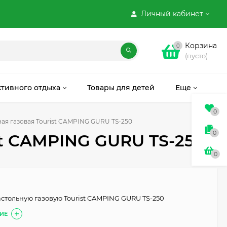
Личный кабинет
Корзина
0
(пусто)
ктивного отдыха
Товары для детей
Еще
0
ая газовая Tourist CAMPING GURU TS-250
0
st CAMPING GURU TS-250
0
астольную газовую Tourist CAMPING GURU TS-250
ИЕ