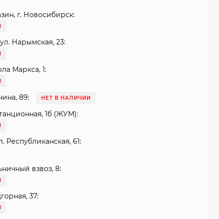
зин, г. Новосибирск:
И
ул. Нарымская, 23:
И
рла Маркса, 1:
И
нина, 89:
НЕТ В НАЛИЧИИ
танционная, 1б (ЖУМ):
И
. Республиканская, 61:
ьничный взвоз, 8:
И
горная, 37:
И