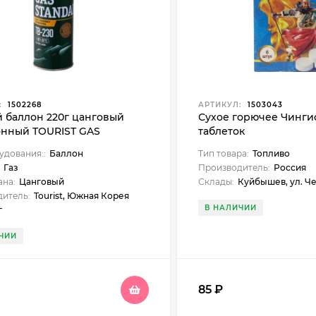
:
1502268
АРТИКУЛ:
1503043
й баллон 220г цанговый
Сухое горючее Чингис
онный TOURIST GAS
таблеток
RD TB-230
удования::
Баллон
Тип товара:
Топливо
:
Газ
Производитель:
Россия
ана:
Цанговый
Склады:
Куйбышев, ул. Чехова, 18, Бийск, ул. Больнич
итель:
Tourist, Южная Корея
В НАЛИЧИИ
г
ЧИИ
85
₽