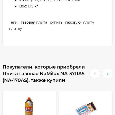
Размеры (Д*Ш*В): 256*215*102 мм
Вес: 1.15 кг
Теги:
газовая плита
купить
газовую
плиту
плитку
Покупатели, которые приобрели
Плита газовая NaMilux NA-3711AS
(NA-170AS), также купили