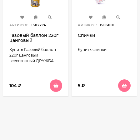
АРТИКУЛ:
1502274
АРТИКУЛ:
1503001
Газовый баллон 220г
Спички
цанговый
всесезонный
Купить Газовый баллон
Купить спички
ДРУЖБА ДР-520
220г цанговый
всесезонный ДРУЖБА...
104
₽
5
₽