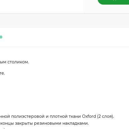
0
ым столиком.
те.
ной полиэстеровой и плотной ткани Оxford (2 слоя).
 концы закрыты резиновыми накладками.