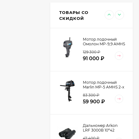
2 V2 (TRT-53)
13 500
₽
ТОВАРЫ СО
8 990
₽
СКИДКОЙ
Мотор лодочный
Омолон MP-9,9 AMHS
2-х тактный
129 300
₽
91 000
₽
Мотор лодочный
Marlin MP-5 AMHS 2-х
тактный
83 300
₽
59 900
₽
Дальномер Arkon
LRF 3000B 10*42
47 400
₽