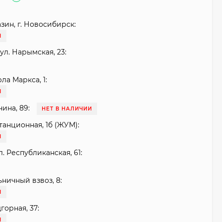
зин, г. Новосибирск:
И
ул. Нарымская, 23:
рла Маркса, 1:
И
нина, 89:
НЕТ В НАЛИЧИИ
танционная, 1б (ЖУМ):
И
. Республиканская, 61:
ьничный взвоз, 8:
И
горная, 37:
И