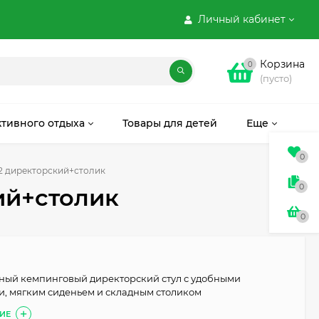
Личный кабинет
Корзина
0
(пусто)
ктивного отдыха
Товары для детей
Еще
0
2 директорский+столик
0
ий+столик
0
ный кемпинговый директорский стул с удобными
, мягким сиденьем и складным столиком
ИЕ