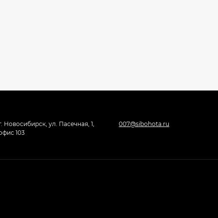
г. Новосибирск, ул. Пасечная, 1,
007@sibohota.ru
офис 103