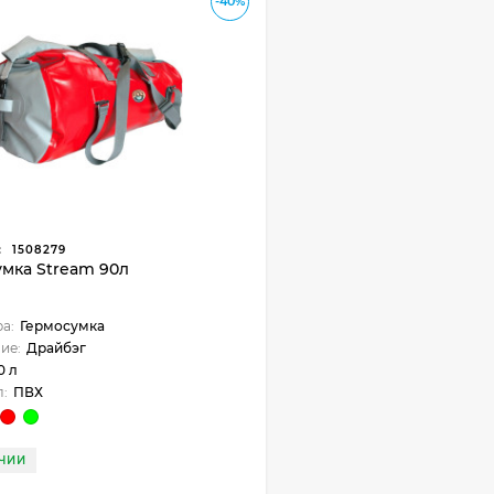
-40%
:
1508279
мка Stream 90л
ра:
Гермосумка
ие:
Драйбэг
0 л
:
ПВХ
ЧИИ