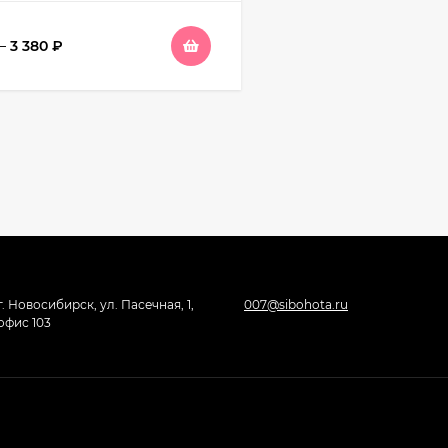
–
3 380
₽
г. Новосибирск, ул. Пасечная, 1,
007@sibohota.ru
офис 103