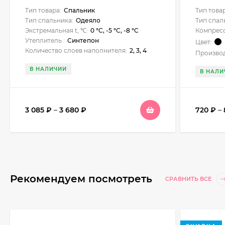
Высота, камуфляж
Тип товара:
Спальник
Тип това
Тип спальника:
Одеяло
Тип спал
Экстремальная t, ℃:
0 °C, -5 °C, -8 °C
Компрес
Утеплитель :
Синтепон
Цвет:
Количество слоев наполнителя:
2, 3, 4
Производ
В НАЛИЧИИ
В НАЛИ
3 085
₽
–
3 680
₽
720
₽
–
Рекомендуем посмотреть
СРАВНИТЬ ВСЕ