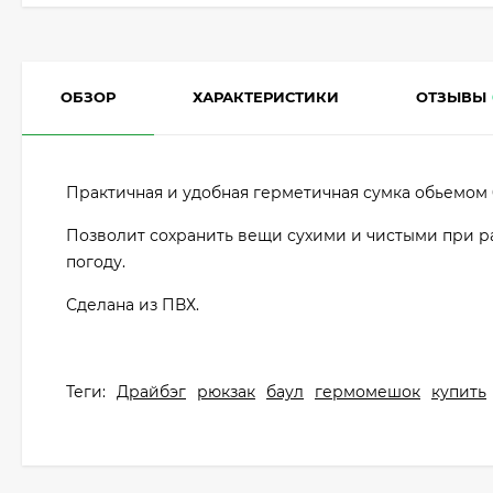
ОБЗОР
ХАРАКТЕРИСТИКИ
ОТЗЫВЫ
Практичная и удобная герметичная сумка обьемом 
Позволит сохранить вещи сухими и чистыми при ра
погоду.
Сделана из ПВХ.
Теги:
Драйбэг
рюкзак
баул
гермомешок
купить