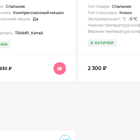
ра:
Спальник
Тип товара:
Спальник
ьника:
Компрессионный мешок
Тип спальника:
Кокон
сионный мешок:
Да
Экстремальная t, ℃:
-5 °C
Нижняя температура комфо
Верхняя температура комф
итель:
TRAMP, Китай
В НАЛИЧИИ
ЧИИ
2 300
₽
830
₽