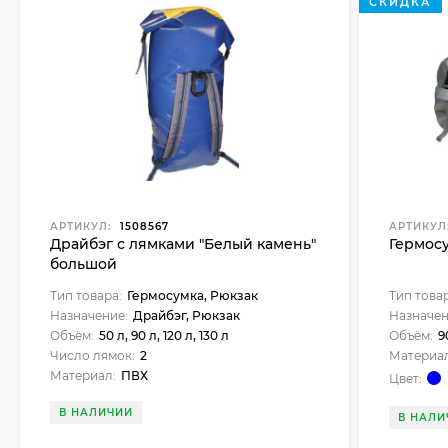
СКИДКА
АРТИКУЛ:
1508567
АРТИКУЛ
Драйбэг с лямками "Белый камень"
Гермосу
большой
Тип товара:
Гермосумка, Рюкзак
Тип това
Назначение:
Драйбэг, Рюкзак
Назначен
Объём:
50 л, 90 л, 120 л, 130 л
Объём:
9
Число лямок:
2
Материал
Материал:
ПВХ
Цвет:
В НАЛИЧИИ
В НАЛИ