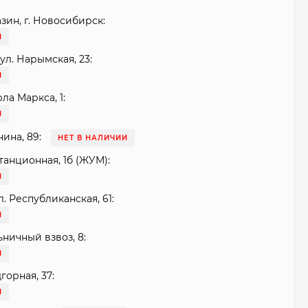
зин, г. Новосибирск:
И
ул. Нарымская, 23:
И
рла Маркса, 1:
И
нина, 89:
НЕТ В НАЛИЧИИ
танционная, 1б (ЖУМ):
И
. Республиканская, 61:
И
ьничный взвоз, 8:
И
горная, 37:
И