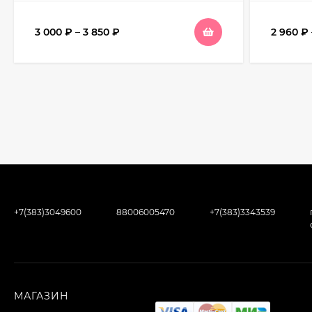
3 000
₽
–
3 850
₽
2 960
₽
+7(383)3049600
88006005470
+7(383)3343539
МАГАЗИН