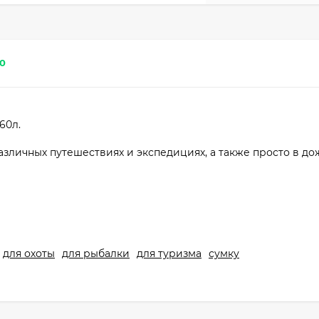
0
60л.
зличных путешествиях и экспедициях, а также просто в д
для охоты
для рыбалки
для туризма
сумку