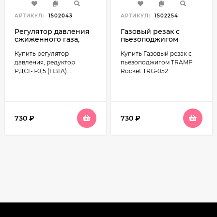
АРТИКУЛ:
1502043
АРТИКУЛ:
1502254
Регулятор давления
Газовый резак с
сжиженного газа,
пьезоподжигом
редуктор РДСГ-1-0,5
Tramp Rocket TRG-052
Купить регулятор
Купить Газовый резак с
(НЗГА)
давления, редуктор
пьезоподжигом TRAMP
РДСГ-1-0,5 (НЗГА)...
Rocket TRG-052
730
₽
730
₽