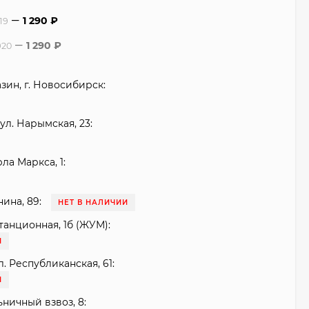
1 290
₽
19
1 290
₽
920
зин, г. Новосибирск:
ул. Нарымская, 23:
рла Маркса, 1:
нина, 89:
НЕТ В НАЛИЧИИ
танционная, 1б (ЖУМ):
И
. Республиканская, 61:
И
ьничный взвоз, 8: