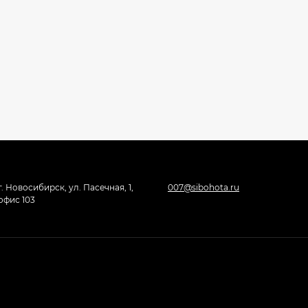
г. Новосибирск, ул. Пасечная, 1,
007@sibohota.ru
офис 103