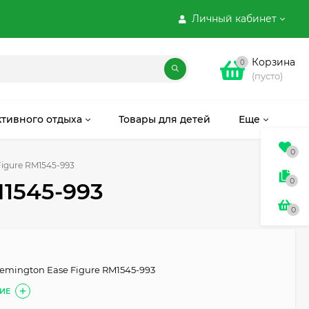
Личный кабинет
Корзина
0
(пусто)
ктивного отдыха
Товары для детей
Еще
0
igure RM1545-993
0
1545-993
0
emington Ease Figure RM1545-993
ИЕ