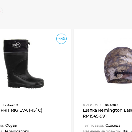
-44%
:
1703489
АРТИКУЛ:
1804902
FRIT RIG EVA (-15`C)
Шапка Remington Eas
RM1545-991
ра:
Обувь
Тип товара:
Одежда
и:
Термосапоги
Назначение одежды:
Защи