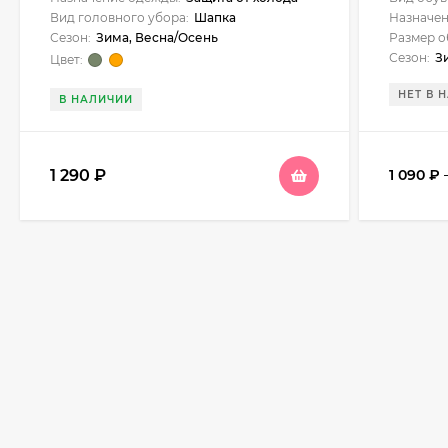
Вид головного убора:
Шапка
Назначен
Сезон:
Зима, Весна/Осень
Размер о
Сезон:
З
Цвет:
НЕТ В 
В НАЛИЧИИ
1 290
₽
1 090
₽