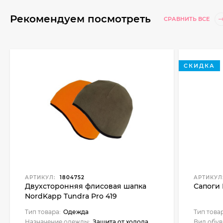
Рекомендуем посмотреть
СРАВНИТЬ ВСЕ
СКИДКА
АРТИКУЛ:
1804752
АРТИКУЛ
Двухсторонняя флисовая шапка
Сапоги I
NordKapp Tundra Pro 419
Тип товара:
Одежда
Тип това
Назначение одежды:
Защита от холода
Вид обув