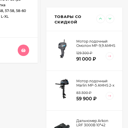
Палатка Tramp Nishe
пка
Вид одежды:
Плащ
2 V2 (TRT-53)
58, 57-58, 58-60
Сезон:
Лето, Весна/Осень
13 500
₽
ТОВАРЫ СО
 L-XL
Размер одежды (RUS):
OneSize
8 990
₽
СКИДКОЙ
В НАЛИЧИИ
Мотор лодочный
Омолон MP-9,9 AMHS
1 290
₽
2-х тактный
129 300
₽
91 000
₽
Мотор лодочный
Marlin MP-5 AMHS 2-х
тактный
83 300
₽
59 900
₽
Дальномер Arkon
LRF 3000B 10*42