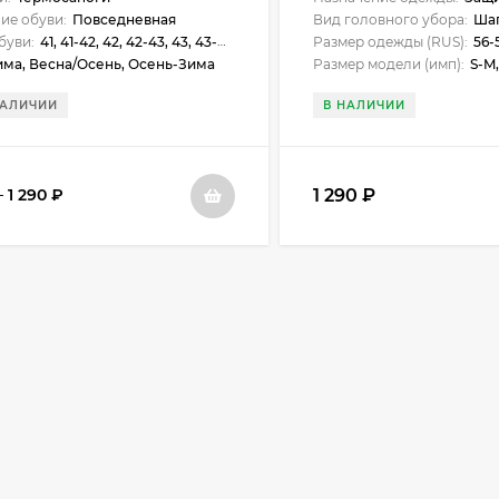
ие обуви:
Повседневная
Вид головного убора:
Ша
буви:
41, 41-42, 42, 42-43, 43, 43-44, 44, 45, 45-46, 46
Размер одежды (RUS):
56-
има, Весна/Осень, Осень-Зима
Размер модели (имп):
S-M,
НАЛИЧИИ
В НАЛИЧИИ
1 290
₽
–
1 290
₽