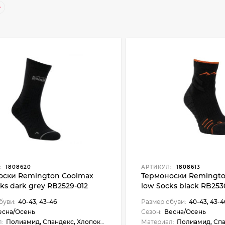
:
1808620
АРТИКУЛ:
1808613
оски Remington Coolmax
Термоноски Remingto
ks dark grey RB2529-012
low Socks black RB253
буви:
40-43, 43-46
Размер обуви:
40-43, 43-4
есна/Осень
Сезон:
Весна/Осень
:
Полиамид, Спандекс, Хлопок, Coolmax
Материал:
Полиамид, Спандек