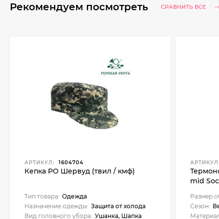
Рекомендуем посмотреть
СРАВНИТЬ ВСЕ
АРТИКУЛ:
1604704
АРТИКУЛ
Кепка РО Шервуд (твил / кмф)
Термон
mid Soc
Тип товара:
Одежда
Размер о
Назначение одежды:
Защита от холода
Сезон:
В
Вид головного убора:
Ушанка, Шапка
Материал