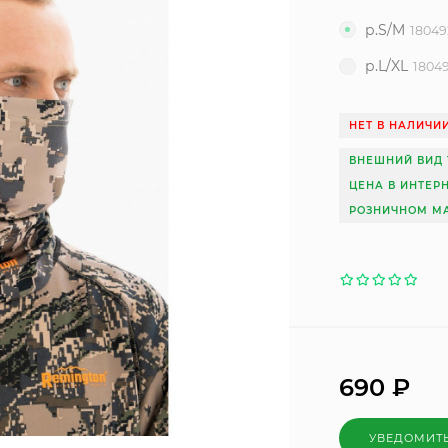
р.S/M
18049
р.L/XL
1804
НЕТ В НАЛИЧИ
ВНЕШНИЙ ВИД 
ЦЕНА В ИНТЕР
РОЗНИЧНОМ МА
690
₽
УВЕДОМИТ