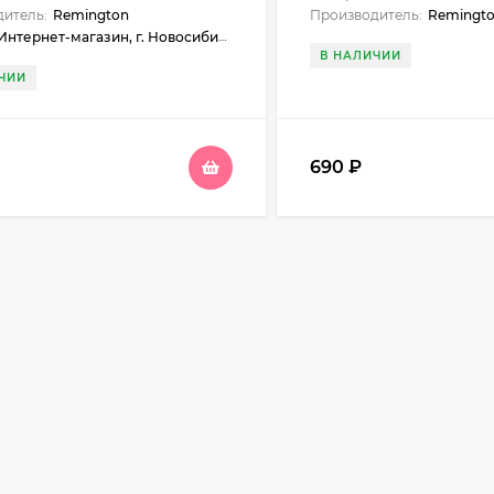
итель:
Remington
Производитель:
Remingt
нтернет-магазин, г. Новосибирск, Новосибирск, ул. Нарымская, 23, Майма, ул. Подгорная, 37
В НАЛИЧИИ
ЧИИ
690
₽