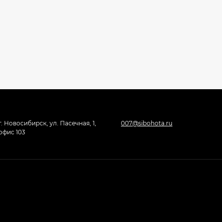
г. Новосибирск, ул. Пасечная, 1,
007@sibohota.ru
офис 103