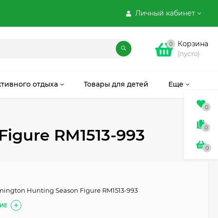
Личный кабинет
Корзина
0
(пусто)
ктивного отдыха
Товары для детей
Еще
0
0
Figure RM1513-993
0
mington Hunting Season Figure RM1513-993
ИЕ