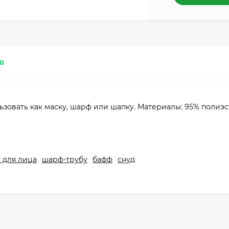
0
зовать как маску, шарф или шапку. Материалы: 95% полиэс
 для лица
шарф-трубу
бафф
снуд