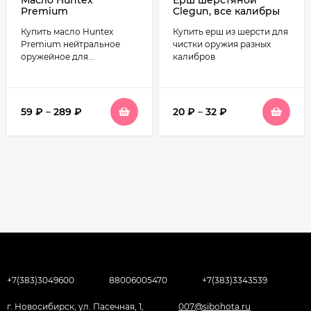
Масло Huntex
Ерш шерстяной
Premium
Clegun, все калибры
нейтральное
Купить масло Huntex
Купить ерш из шерсти для
оружейное
Premium нейтральное
чистки оружия разных
оружейное для...
калибров
59
₽
–
289
₽
20
₽
–
32
₽
+7(383)3049600
88006005470
+7(383)3343539
г. Новосибирск, ул. Пасечная, 1,
007@sibohota.ru