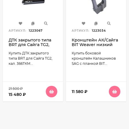
АРТИКУЛ:
1223067
АРТИКУЛ:
1223034
ДТК закрытого типа
Кронштейн АК/Сайга
BRT для Сайга TG2,
BIT Weaver низкий
кал. 366ТКМ (220мм,
боковой Калашников
Купить ДТК закрытого
Купить боковой
резьба M24х1,5R, п/п
SAG
11мм, 50мм)
типа BRT для Сайга TG2,
кронштейн Калашников
кал. 366ТКМ...
SAG с планкой BIT...
21 500
₽
11 580
₽
15 480
₽