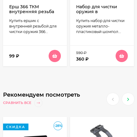
Ерш 366 ТКМ
Набор для чистки
внутренняя резьба
оружия в
пластиковом футляре,
Купить ершик с
Купить набор для чистки
28 калибр
внутренней резьбой для
оружия металло-
чистки оружия 366...
пластиковый шомпол...
590
₽
99
₽
360
₽
Рекомендуем посмотреть
СРАВНИТЬ ВСЕ
-28%
СКИДКА