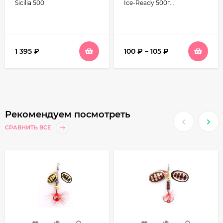
черная
Sicilia 500
Ice-Ready 500г...
1 395
₽
100
₽
–
105
₽
Рекомендуем посмотреть
СРАВНИТЬ ВСЕ