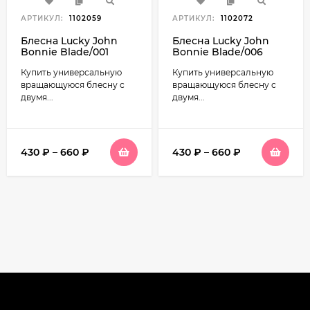
АРТИКУЛ:
1102059
АРТИКУЛ:
1102072
Блесна Lucky John
Блесна Lucky John
Bonnie Blade/001
Bonnie Blade/006
Купить универсальную
Купить универсальную
вращающуюся блесну с
вращающуюся блесну с
двумя...
двумя...
430
₽
–
660
₽
430
₽
–
660
₽