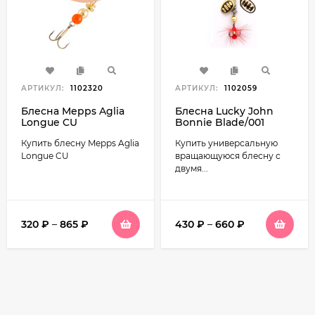
АРТИКУЛ:
1102320
АРТИКУЛ:
1102059
Блесна Mepps Aglia
Блесна Lucky John
Longue CU
Bonnie Blade/001
Купить блесну Mepps Aglia
Купить универсальную
Longue CU
вращающуюся блесну с
двумя...
320
₽
–
865
₽
430
₽
–
660
₽