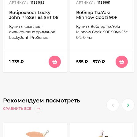
АРТИКУЛ:
1133095
АРТИКУЛ:
1136661
Виброхвост Lucky
Воблер TsuYoki
John ProSeries SET 06
Minnow Godzi 90F
(5 уп - 20 шт)
90мм 13г 0.2-0.4м
Купить комплект
Купить Воблер TsuYoki
съедобная резина
силиконовых приманок
Minnow Godzi 90F 90мм 13г
LuckyJonh ProSeries...
0.2-0.4м
1 335
₽
555
₽
–
570
₽
Рекомендуем посмотреть
СРАВНИТЬ ВСЕ