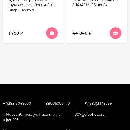
шумовой резьбовой Стоп-
2-14x42 MLFS пенёк
Зверь Всего в...
1 750
₽
44 840
₽
+7(383)3049600
88006005470
+7(383)3343539
г. Новосибирск, ул. Пасечная, 1,
007@sibohota.ru
офис 103