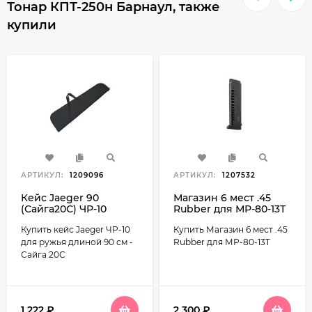
Тонар КПТ-250н Барнаул, также
купили
АРТИКУЛ:
1209096
АРТИКУЛ:
1207532
Кейс Jaeger 90
Магазин 6 мест .45
(Сайга20С) ЧР-10
Rubber для МР-80-13Т
Купить кейс Jaeger ЧР-10
Купить Магазин 6 мест .45
для ружья длиной 90 см -
Rubber для МР-80-13Т
Сайга 20С
1 222
₽
2 300
₽