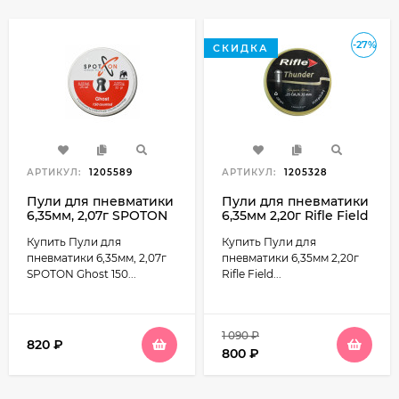
-27%
СКИДКА
АРТИКУЛ:
1205589
АРТИКУЛ:
1205328
Пули для пневматики
Пули для пневматики
6,35мм, 2,07г SPOTON
6,35мм 2,20г Rifle Field
Ghost 150 штук
Series Thunder 200
Купить Пули для
Купить Пули для
штук
пневматики 6,35мм, 2,07г
пневматики 6,35мм 2,20г
SPOTON Ghost 150...
Rifle Field...
1 090
₽
820
₽
800
₽