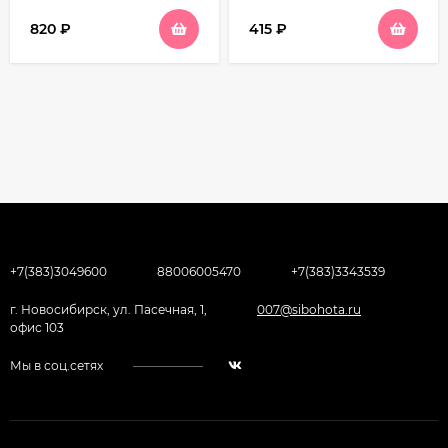
820
₽
415
₽
+7(383)3049600
88006005470
+7(383)3343539
г. Новосибирск, ул. Пасечная, 1,
007@sibohota.ru
офис 103
Мы в соц.сетях