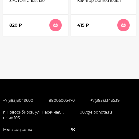
SPOTON Ghost 150...
Квинтор Domed 100шт
820
₽
415
₽
+7(383)3049600
88006005470
+7(383)3343539
г. Новосибирск, ул. Пасечная, 1,
007@sibohota.ru
офис 103
Мы в соц.сетях