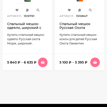
АРТИКУЛ:
1510701
АРТИКУЛ:
1510847
Спальный мешок-
Спальный мешок
одеяло, широкий с
Русская Охота
подголовником
Ламантин (детский)
Купить спальный мешок-
Купить спальный мешок-
Русская охота Морж
одеяло Русская охота
кокон для детей Русская
Морж, широкий...
Охота Ламантин
5 840
₽
–
6 635
₽
5 100
₽
–
5 395
₽