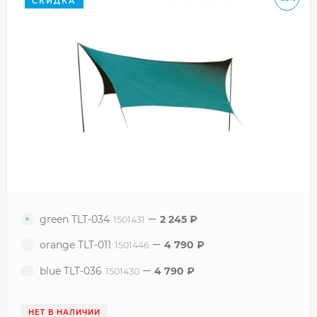
СКИДКА
green TLT-034
2 245
₽
1501431
orange TLT-011
4 790
₽
1501446
blue TLT-036
4 790
₽
1501430
НЕТ В НАЛИЧИИ