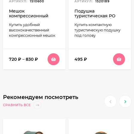
АРТИКУЛ:
1510600
АРТИКУЛ:
1520189
Мешок
Подушка
компрессионный
туристическая РО
TRAMP черный
45х35, фланель /
Купить удобный
Купить компактную
холлофайбер
высококачественный
туристическую подушку
компрессионный мешок
под голову
720
₽
–
830
₽
495
₽
Рекомендуем посмотреть
СРАВНИТЬ ВСЕ