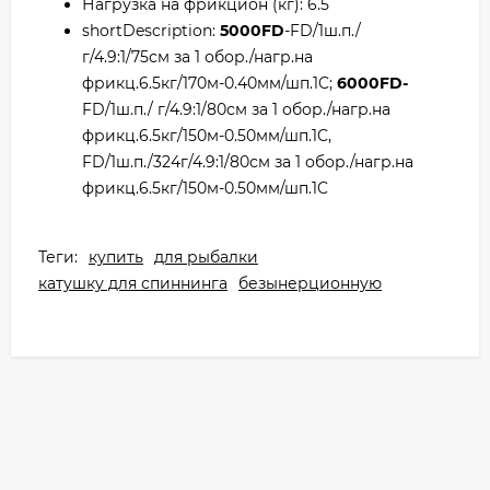
Нагрузка на фрикцион (кг): 6.5
shortDescription:
5000FD
-FD/1ш.п./
г/4.9:1/75см за 1 обор./нагр.на
фрикц.6.5кг/170м-0.40мм/шп.1C;
6000FD-
FD/1ш.п./ г/4.9:1/80см за 1 обор./нагр.на
фрикц.6.5кг/150м-0.50мм/шп.1C,
FD/1ш.п./324г/4.9:1/80см за 1 обор./нагр.на
фрикц.6.5кг/150м-0.50мм/шп.1C
Теги:
купить
для рыбалки
катушку для спиннинга
безынерционную