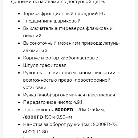
донными оснастками по доступной цене.
Тормоз фрикционный передний FD
1 подшипник шариковый
Выключатель антиреверса флажковый
нижний
Высокоточный механизм привода: латунь-
алюминий
Корпус и ротор карбопластовые
Шпуля графитовая
Рукоятка: – с винтовым типом фиксации, с
возможностью право -левосторонней
установки
Ручка (кноб) эргономичная пластиковая
Передаточное число: 4.9:1
Лесоемкость:
5000FD
- 170м-0.40мм;
/
6000FD
-150м-0.50мм
Намотка за оборот ручки (см): 5000FD-75;
6000FD-80