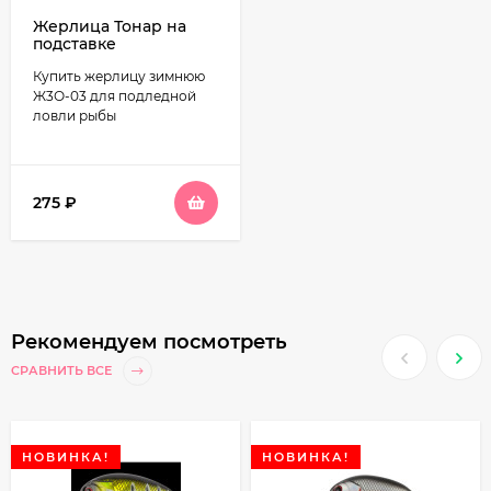
Жерлица Тонар на
подставке
оснащённая d=210мм
Купить жерлицу зимнюю
(катушка d=85мм)
Ж3О-03
Ж3О-03 для подледной
ловли рыбы
275
₽
Рекомендуем посмотреть
СРАВНИТЬ ВСЕ
НОВИНКА!
НОВИНКА!