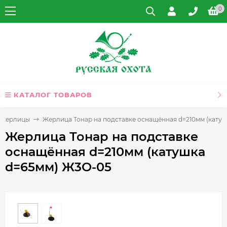
0
КАТАЛОГ ТОВАРОВ
и жерлицы
Жерлица Тонар на подставке оснащённая d=210мм (кату
Жерлица Тонар на подставке
оснащённая d=210мм (катушка
d=65мм) Ж3О-05