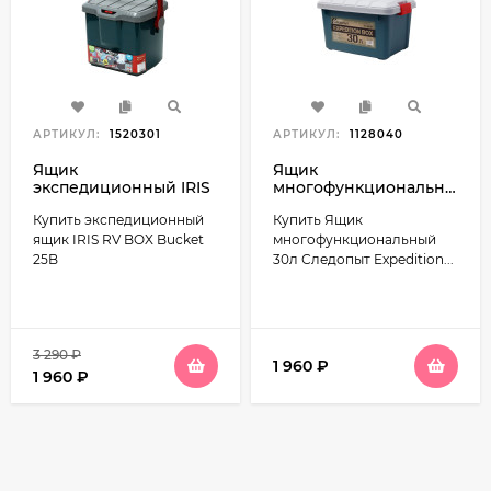
АРТИКУЛ:
1520301
АРТИКУЛ:
1128040
Ящик
Ящик
экспедиционный IRIS
многофункциональный
RV BOX Bucket 25B,
30л Следопыт
Купить экспедиционный
Купить Ящик
25л
Expedition Box
500х360х320мм цвет
ящик IRIS RV BOX Bucket
многофункциональный
зеленый/серый
25B
30л Следопыт Expedition...
3 290
₽
1 960
₽
1 960
₽