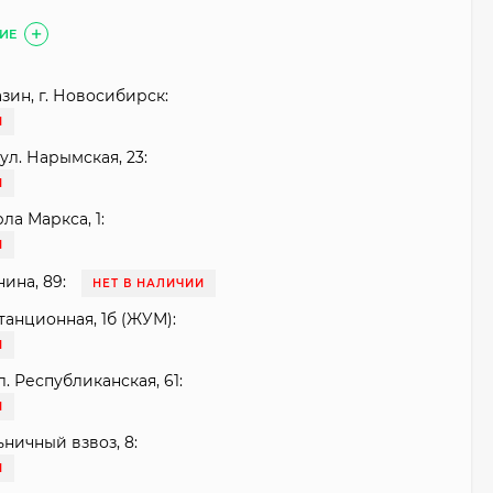
ИЕ
зин, г. Новосибирск:
И
ул. Нарымская, 23:
И
рла Маркса, 1:
И
нина, 89:
НЕТ В НАЛИЧИИ
танционная, 1б (ЖУМ):
И
. Республиканская, 61:
И
ьничный взвоз, 8:
И