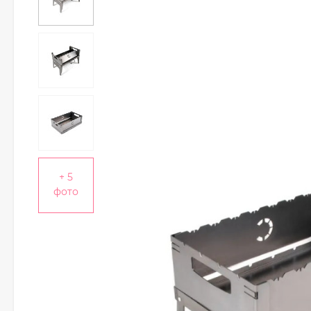
+ 5
фото