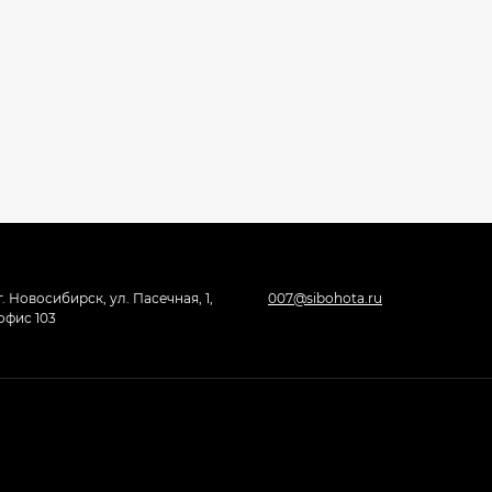
г. Новосибирск, ул. Пасечная, 1,
007@sibohota.ru
офис 103