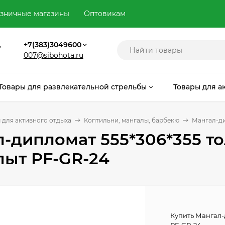
зничные магазины
Оптовикам
,
+7(383)3049600
007@sibohota.ru
Товары для развлекательной стрельбы
Товары для а
 для активного отдыха
Коптильни, мангалы, барбекю
Мангал-ди
-дипломат 555*306*355 т
пыт PF-GR-24
Купить Мангал-