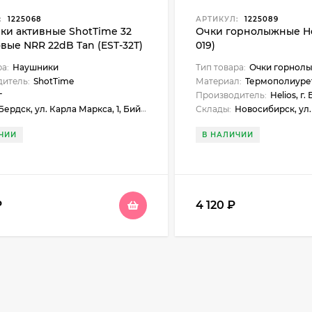
:
1225068
АРТИКУЛ:
1225089
ки активные ShotTime 32
Очки горнолыжные Hel
вые NRR 22dB Tan (EST-32T)
019)
ра:
Наушники
Тип товара:
Очки горнол
итель:
ShotTime
Материал:
Термополиуре
г
Производитель:
Helios, г.
Бердск, ул. Карла Маркса, 1, Бийск, ул. Больничный взвоз, 8
Склады:
Новосибирск, ул. Нарымская, 23, Бердск, ул. Карла 
ЧИИ
В НАЛИЧИИ
₽
4 120
₽