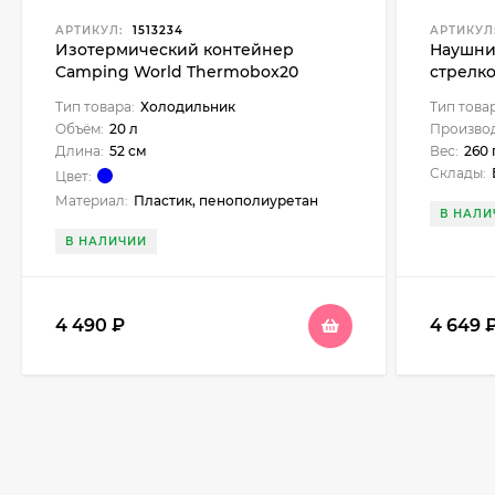
АРТИКУЛ:
1513234
АРТИКУЛ
Изотермический контейнер
Наушни
Camping World Thermobox20
стрелко
Тип товара:
Холодильник
Тип това
Объём:
20 л
Производ
Длина:
52 см
Вес:
260 
Склады:
Цвет:
Материал:
Пластик, пенополиуретан
В НАЛИ
В НАЛИЧИИ
4 490
₽
4 649