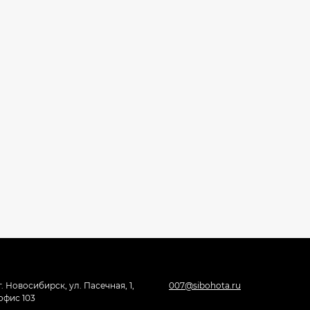
г. Новосибирск, ул. Пасечная, 1,
007@sibohota.ru
офис 103