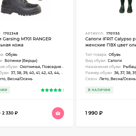
:
1702348
АРТИКУЛ:
1701155
и Garsing M701 RANGER
Сапоги IFRIT Calypso 
льная кожа
женские ПВХ цвет ол
ра:
Обувь
Тип товара:
Обувь
и:
Ботинки (Берцы)
Вид обуви:
Сапоги
ие обуви:
Охотничья, Повседневная, Рыбацкая, Силовые/охранные структуры, Туристическая
Назначение обуви:
Рыбац
буви:
37, 38, 39, 40, 41, 42, 43, 44, 45, 46, 47
Размер обуви:
36, 37, 38, 3
ето, Весна/Осень
Сезон:
Лето, Весна/Осень
ЧИИ
1
В НАЛИЧИИ
1 990
₽
–
2 330
₽