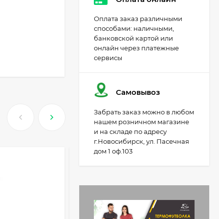
Оплата заказ различными
способами: наличными,
банковской картой или
онлайн через платежные
сервисы
Самовывоз
Забрать заказ можно в любом
нашем розничном магазине
и на складе по адресу
г.Новосибирск, ул. Пасечная
дом 1 оф.103
Ботинки с высокими
берцами утепленные
-43
СКИДКА
EDITEX EMBRAER
13 599
₽
W2455-1K Cordura/
Кожа натуральная
7 990
₽
цвет Черный