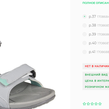
ПОЛНОЕ ОПИСАН
р.37
170868
р.38
170868
р.39
170868
р.40
170868
р.41
170868
НЕТ В НАЛИЧИ
ВНЕШНИЙ ВИД 
ЦЕНА В ИНТЕР
РОЗНИЧНОМ МА