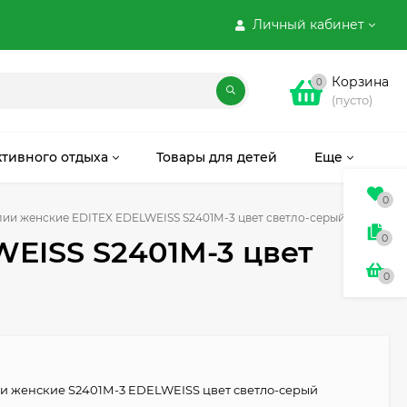
Личный кабинет
Корзина
0
(пусто)
ктивного отдыха
Товары для детей
Еще
0
ии женские EDITEX EDELWEISS S2401М-3 цвет светло-серый
0
EISS S2401М-3 цвет
0
и женские S2401М-3 EDELWEISS цвет светло-серый