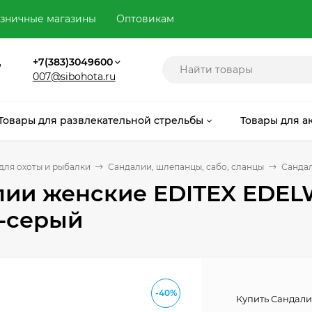
зничные магазины
Оптовикам
,
+7(383)3049600
007@sibohota.ru
Товары для развлекательной стрельбы
Товары для а
для охоты и рыбалки
Сандалии, шлепанцы, сабо, сланцы
Сандал
ии женские EDITEX EDELW
о-серый
-40%
Купить Сандали