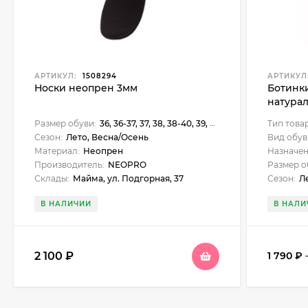
АРТИКУЛ:
1508294
АРТИКУЛ
Носки неопрен 3мм
Ботинк
натура
Размер обуви:
36, 36-37, 37, 38, 38-40, 39, 39-40, 40
Тип това
Сезон:
Лето, Весна/Осень
Вид обув
Материал:
Неопрен
Назначен
Производитель:
NEOPRO
Размер о
Склады:
Майма, ул. Подгорная, 37
Сезон:
Л
В НАЛИЧИИ
В НАЛИ
2 100
₽
1 790
₽