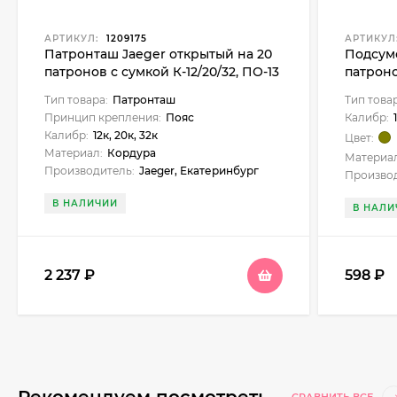
АРТИКУЛ:
1209175
АРТИКУЛ
Патронташ Jaeger открытый на 20
Подсумо
патронов с сумкой К-12/20/32, ПО-13
патрон
(1906711
Тип товара:
Патронташ
Тип това
Принцип крепления:
Пояс
Калибр:
Калибр:
12к, 20к, 32к
Цвет:
Материал:
Кордура
Материал
Производитель:
Jaeger, Екатеринбург
Производ
В НАЛИЧИИ
В НАЛИ
2 237
₽
598
₽