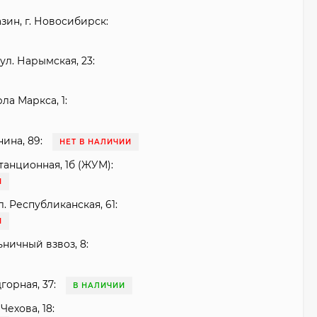
зин, г. Новосибирск:
ул. Нарымская, 23:
рла Маркса, 1:
нина, 89:
НЕТ В НАЛИЧИИ
танционная, 1б (ЖУМ):
И
. Республиканская, 61:
И
ьничный взвоз, 8:
горная, 37:
В НАЛИЧИИ
Чехова, 18: