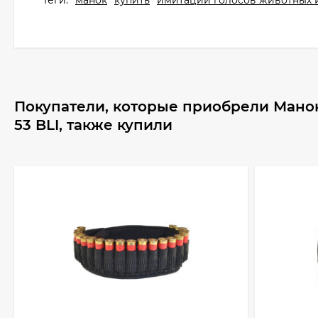
Теги:
манок
купить
имитации голосов животных 
Покупатели, которые приобрели Мано
53 BLI, также купили