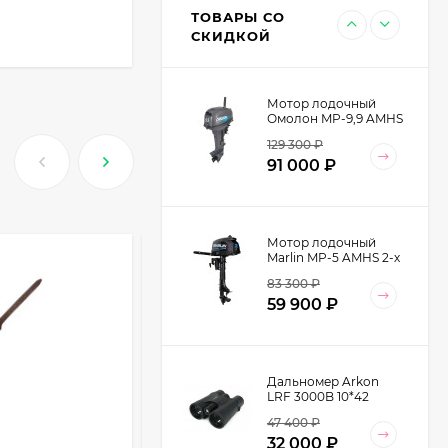
13 599
₽
W2455-9K Cordura/
ТОВАРЫ СО
Кожа натуральная
9 990
₽
СКИДКОЙ
цвет Хаки
Мотор лодочный
Омолон MP-9,9 AMHS
2-х тактный
129 300
₽
91 000
₽
Мотор лодочный
Marlin MP-5 AMHS 2-х
тактный
83 300
₽
59 900
₽
Дальномер Arkon
LRF 3000B 10*42
47 400
₽
32 000
₽