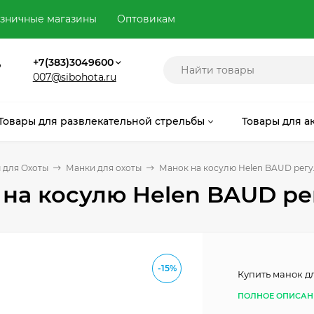
зничные магазины
Оптовикам
,
+7(383)3049600
007@sibohota.ru
Товары для развлекательной стрельбы
Товары для а
 для Охоты
Манки для охоты
Манок на косулю Helen BAUD регу
на косулю Helen BAUD ре
-15%
Купить манок д
ПОЛНОЕ ОПИСАН