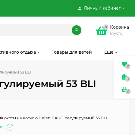
Личный кабинет
Корзина
0
(пусто)
ктивного отдыха
Товары для детей
Еще
0
лируемый 53 BLI
0
гулируемый 53 BLI
0
ля охоты на косулю Helen BAUD регулируемый 53 BLI
ИЕ