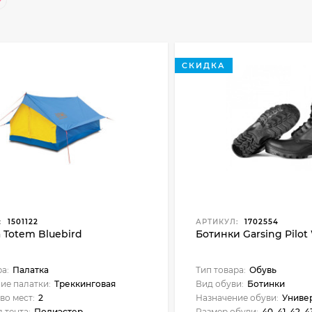
СКИДКА
:
1501122
АРТИКУЛ:
1702554
 Totem Bluebird
Ботинки Garsing Pilot
ра:
Палатка
Тип товара:
Обувь
ие палатки:
Треккинговая
Вид обуви:
Ботинки
во мест:
2
Назначение обуви:
Униве
 тента:
Полиэстер
Размер обуви:
40, 41, 42, 4