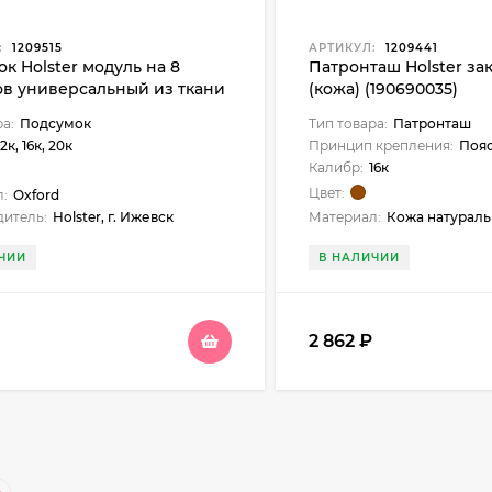
:
1209515
АРТИКУЛ:
1209441
к Holster модуль на 8
Патронташ Holster за
ов универсальный из ткани
(кожа) (190690035)
31)
ра:
Подсумок
Тип товара:
Патронташ
12к, 16к, 20к
Принцип крепления:
Поя
Калибр:
16к
Цвет:
:
Oxford
итель:
Holster, г. Ижевск
Материал:
Кожа натураль
ЧИИ
В НАЛИЧИИ
2 862
₽