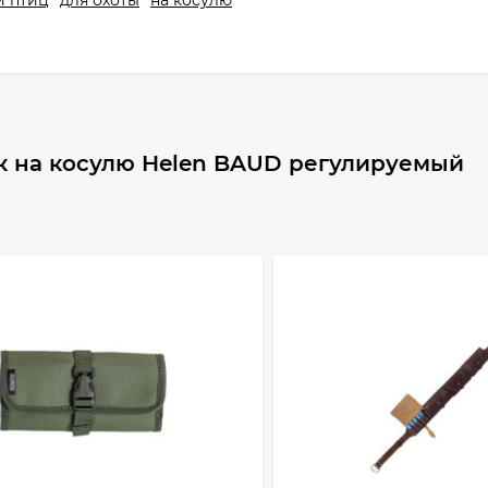
и птиц
для охоты
на косулю
к на косулю Helen BAUD регулируемый