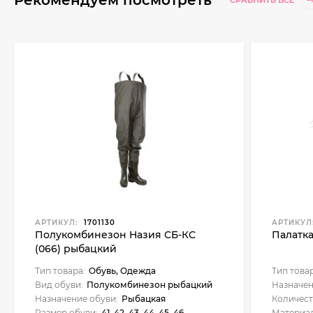
Рекомендуем посмотреть
СРАВНИТЬ ВСЕ
АРТИКУЛ:
1701130
АРТИКУЛ
Полукомбинезон Назия СБ-КС
Палатка
(066) рыбацкий
Тип товара:
Обувь, Одежда
Тип това
Вид обуви:
Полукомбинезон рыбацкий
Назначен
Назначение обуви:
Рыбацкая
Количест
Размер обуви:
41, 42, 43, 44, 45, 46
Материал