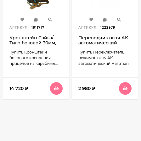
АРТИКУЛ:
1911717
АРТИКУЛ:
1222979
Кронштейн Сайга/
Переводчик огня АК
Тигр боковой 30мм,
автоматический
армейский зажим
(Hartman)
Купить Кронштейн
Купить Переключатель
(НПЗ)
бокового крепления
режимов огня АК
прицелов на карабины...
автоматический Hartman
14 720
₽
2 980
₽