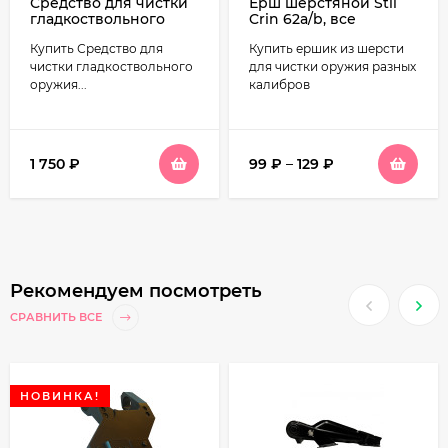
Средство для чистки
Ерш шерстяной Stil
гладкоствольного
Crin 62a/b, все
оружия ТРЕАЛ-М
калибры
Купить Средство для
Купить ершик из шерсти
230мл
чистки гладкоствольного
для чистки оружия разных
оружия...
калибров
1 750
₽
99
₽
–
129
₽
Рекомендуем посмотреть
СРАВНИТЬ ВСЕ
НОВИНКА!