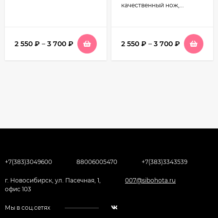
качественный нож,...
2 550
₽
–
3 700
₽
2 550
₽
–
3 700
₽
+7(383)3049600
88006005470
+7(383)3343539
г. Новосибирск, ул. Пасечная, 1,
007@sibohota.ru
офис 103
Мы в соц.сетях