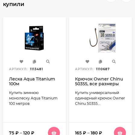
купили
АРТИКУЛ:
1113481
АРТИКУЛ:
1110687
Леска Aqua Titanium
Крючок Owner Chinu
100м
50355, все размеры
Купить зимнюю
Купить универсальный
монолеску Aqua Titanium
одинарный крючок Owner
100 метров
Chinu 50355...
75
₽
–
120
₽
165
₽
–
180
₽