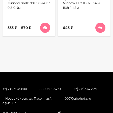
Minnow Godzi 90F 90мм 13г
Minnow Flirt 115SP 115мм
0.2-0.4м
16.5г 1-1.8м
555
₽
–
570
₽
645
₽
+7(383)3049600
88006005470
+7(383)3343539
г. Новосибирск, ул. Пасечная, 1,
007@sibohota.ru
офис 103
Мы в соц.сетях