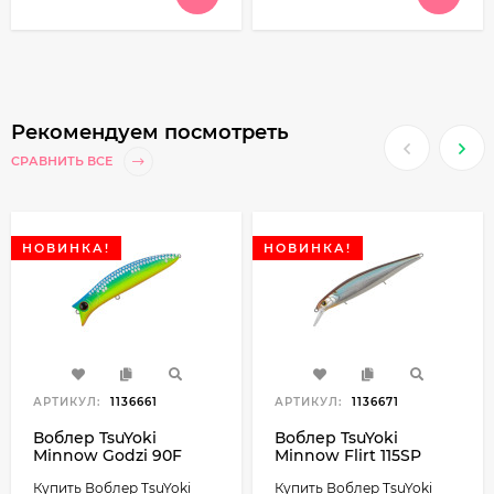
Рекомендуем посмотреть
СРАВНИТЬ ВСЕ
НОВИНКА!
НОВИНКА!
АРТИКУЛ:
1136661
АРТИКУЛ:
1136671
Воблер TsuYoki
Воблер TsuYoki
Minnow Godzi 90F
Minnow Flirt 115SP
90мм 13г 0.2-0.4м
115мм 16.5г 1-1.8м
Купить Воблер TsuYoki
Купить Воблер TsuYoki